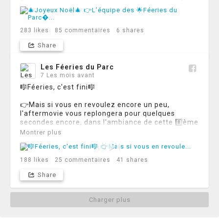
283
likes
85
commentaires
6
shares
Share
Les Féeries du Parc
7 Les mois avant
🎼Féeries, c'est fini🎼

👉Mais si vous en revoulez encore un peu, 
l'aftermovie vous replongera pour quelques 
secondes encore, dans l'ambiance de cette 8️⃣ème 
édition 🤩

Montrer plus
Nous, on est déjà nostalgiques 🥺
188
likes
25
commentaires
41
shares
Share
Charger plus