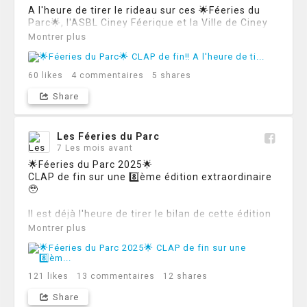
A l'heure de tirer le rideau sur ces 🌟Féeries du 
Parc🌟, l'ASBL Ciney Féerique et la Ville de Ciney 
tiennent à remercier particulièrement les 
Montrer plus
nombreux sponsors et partenaires de cette 8️⃣ème 
édition 👏

60
likes
4
commentaires
5
shares
🙏Merci également aux visiteurs très nombreux 
cette année encore !

Share
A l'année prochaine 🤩
Les Féeries du Parc
7 Les mois avant
🌟Féeries du Parc 2025🌟

CLAP de fin sur une 8️⃣ème édition extraordinaire
🥹

Il est déjà l'heure de tirer le bilan de cette édition 
2025 :

Montrer plus
▪️Merci au personnel (administratif et ouvrier) de 
l'Administration Communale qui a œuvré avec brio 
à la mise en place de ces 15 jours de féerie à 
Ciney 🙏

121
likes
13
commentaires
12
shares
▪️Merci aux nombreux visiteurs qui ont foulé les 
Share
allées du parc Saint-Roch 🌳
