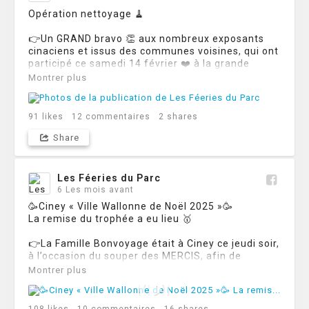
✅3 au 7 décembre

Opération nettoyage 🧹

✅10 au 14 décembre

✅17 au 21 décembre

👉Un GRAND bravo 👏 aux nombreux exposants 
cinaciens et issus des communes voisines, qui ont 
Alors, qui nous rejoint ? 👋
participé ce samedi 14 février ❤️ à la grande 
opération de nettoyage 🧹du parc et de ses 
Montrer plus
alentours 🚮

🙏 Merci à eux pour ce beau geste qui allie 
91
likes
12
commentaires
2
shares
propreté ♻ et générosité 🤝
Share
Les Féeries du Parc
6 Les mois avant
🥳Ciney « Ville Wallonne de Noël 2025 »🥳

La remise du trophée a eu lieu 🥇

👉La Famille Bonvoyage était à Ciney ce jeudi soir, 
à l’occasion du souper des MERCIS, afin de 
remettre à TOUTES les personnes qui ont œuvré 
Montrer plus
aux 🌟Féeries du Parc🌟 et ⭐️Féeries du Centre⭐️, le 
précieux trophée de Ville Wallonne de Noël 🎄 
(pour la 4️⃣ème année consécutive 🥳)
