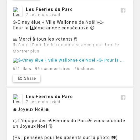
▪️Enorme merci aux artisans talentueux et aux 
associations qui participent à faire des Féeries du 
Les Féeries du Parc
Parc un événement qualitatif 🙏

7 Les mois avant
🥳Ciney élue « Ville Wallonne de Noël »🥳

➕Comme après chaque édition, des débriefings 
Pour la 4️⃣ème année consécutive 😄

sont prévus dans les prochains jours (n'hésitez 
pas à nous faire part de vos idées, conseils, 
🙏 Merci à tous les votants 🖱

remarques, constats,...)

Il s'agit d'une belle reconnaissance pour tout le 
travail mené à l'organisation des Féeries du Parc 
Montrer plus
📆Et puis, restez connectés, on vous dévoile 
et des Féeries du Centre 🤩

bientôt les dates de l'édition 2026 🤩
Prochaine étape : la remise du trophée 🥇
641
likes
96
commentaires
66
shares
Share
Les Féeries du Parc
7 Les mois avant
🎄Joyeux Noël🎄

👉L’équipe des 🌟Féeries du Parc🌟 vous souhaite 
un Joyeux Noël 🎅 

(Ps : pensées pour les absents sur la photo 📷)