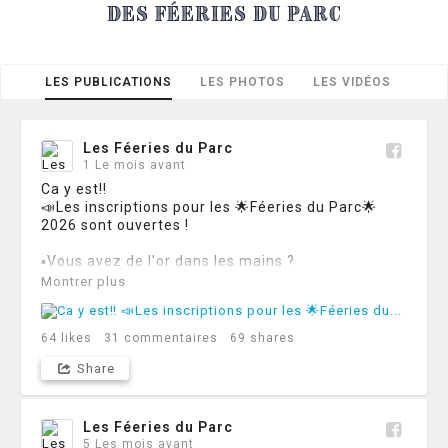
des féeries du parc
LES PUBLICATIONS
LES PHOTOS
LES VIDÉOS
Les Féeries du Parc
1 Le mois avant
Ca y est‼

📣Les inscriptions pour les 🌟Féeries du Parc🌟 
2026 sont ouvertes !

▪️Vous avez de l'or dans les mains ?

▪️Votre talent a sa place aux Féeries du Parc ?

Montrer plus
▪️Vos créations feront pétiller les yeux des 
visiteurs ?

▪️Vos produits régaleront les papilles gustatives ?

64
likes
31
commentaires
69
shares
👉Alors, ne tardez pas à compléter le formulaire 
Share
d'inscription que vous pouvez retrouver sur le 
www.lesfeeriesduparc.be
 (en haut de page)

Les Féeries du Parc
ℹ️ Les Féeries du Parc 2026 se tiendront du

5 Les mois avant