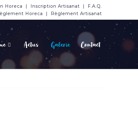
on Horeca
Inscription Artisanat
F.A.Q.
èglement Horeca
Règlement Artisanat
me
Actus
Galerie
Contact