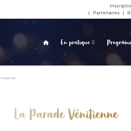
Inscripti
Partenaires
R
En pratique
Program
nitienne
La Parade Vénitienne